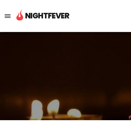
Über Nightfever
NIGHTFEVER
Next Steps
Mediathek
Presse
Mitmachen