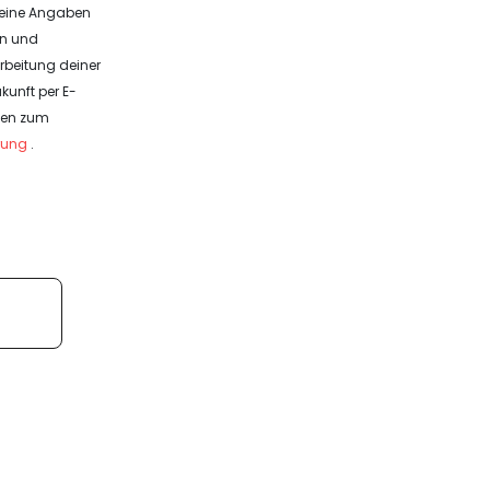
deine Angaben
en und
rbeitung deiner
kunft per E-
onen zum
rung
.