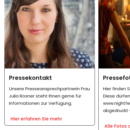
Pressekontakt
Pressefo
Unsere Presseansprechpartnerin Frau
Hier finden 
Julia Rosner steht Ihnen gerne für
Diese dürfe
Informationen zur Verfügung.
www.nightfev
abgedruckt 
Hier erfahren Sie mehr
Alle Fotos