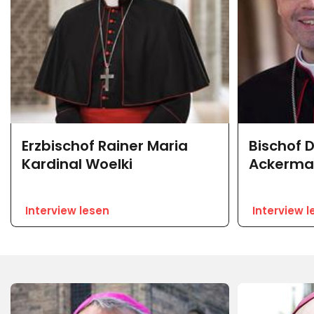
Erzbischof Rainer Maria
Bischof 
Kardinal Woelki
Ackerma
Interview lesen
Interview l