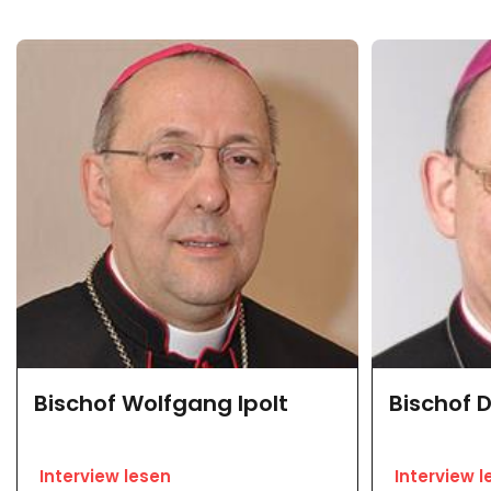
Bischof Wolfgang Ipolt
Bischof D
Interview lesen
Interview l