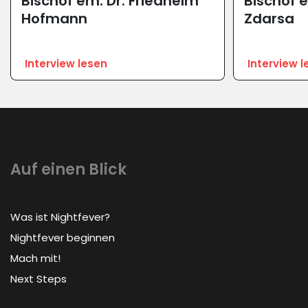
Bischof em. Dr. Friedhelm
Bischof 
Hofmann
Zdarsa
Interview lesen
Interview l
Auf einen Blick
Was ist Nightfever?
Nightfever beginnen
Mach mit!
Next Steps