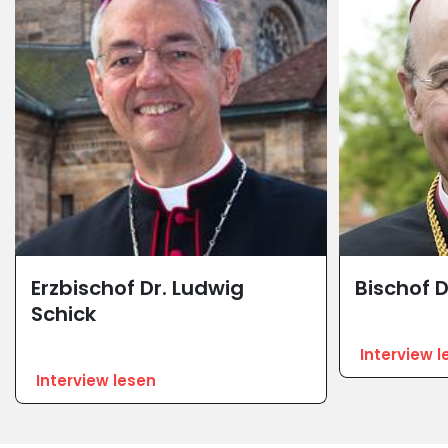
Erzbischof Dr. Ludwig
Bischof D
Schick
Interview l
Interview lesen